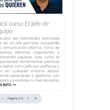
ck curso El jefe de
quipo
cubre las habilidades esenciales
a ser un jefe ejemplar, incluyendo
 comunicación efectiva, toma de
isiones efectivas, negociando, y
tionando equipos. Este curso te
porcionará herramientas prácticas
a liderar como jefe con confianza y
to en cualquier entorno laboral.
emás aprenderás a gestionar con
atía y a controla tu nivel de estrés.
S INFO
‹
›
»
Página
1
/
5