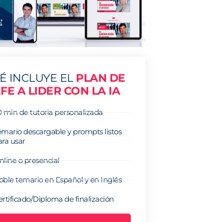
É INCLUYE EL
PLAN DE
FE A LIDER CON LA IA
0 min de tutoria personalizada
emario descargable y prompts listos
ara usar
nline o presencial
oble temario en Español y en Inglés
ertificado/Diploma de finalización