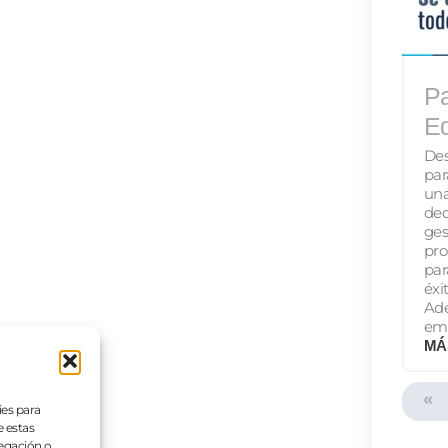
Pa
E
Des
par
una
dec
ges
pro
par
éxi
Ad
emp
MÁ
«
ies para
e estas
egación o