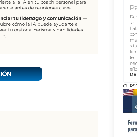
ierte a la IA en tu coach personal para
Pa
ararte antes de reuniones clave.
Des
nciar tu liderazgo y comunicación
—
se
ubre cómo la IA puede ayudarte a
ha
rar tu oratoria, carisma y habilidades
con
les.
ma
sit
tie
te
nec
efi
IÓN
MÁ
CURS