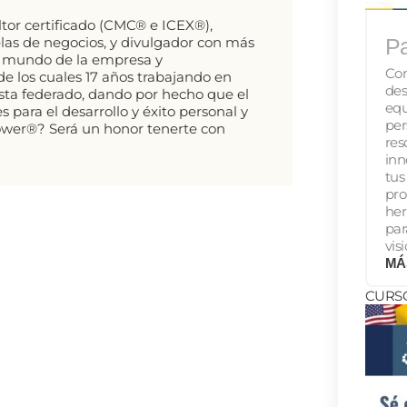
tor certificado (CMC® e ICEX®),
Pa
elas de negocios, y divulgador con más
el mundo de la empresa y
Co
de los cuales 17 años trabajando en
des
ista federado, dando por hecho que el
equ
s para el desarrollo y éxito personal y
per
Power®? Será un honor tenerte con
res
inn
tus
pr
he
pa
vis
MÁ
CURS