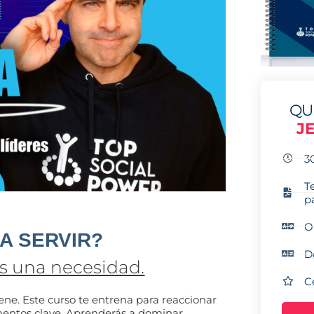
QU
JE
3
T
p
O
A SERVIR?
D
Es una necesidad.
C
iene. Este curso te entrena para reaccionar
entos clave. Aprenderás a dominar