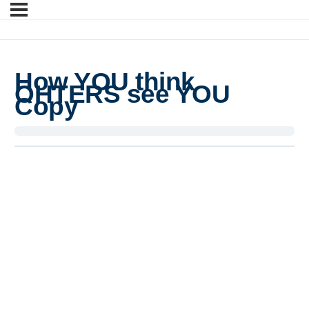
How YOU think
OHTERS see YOU
Copy