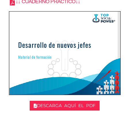
↓↓ CUADERNO PRÁCTICO↓↓
DESCARGA AQUÍ EL PDF