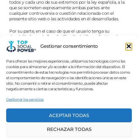
todos y cada uno de sus extremos por la ley española, a la
que se someten expresamente ambas partes ante
cualquier controversia o cuestión relacionada con el
presente sitio web o las actividades en él desarrolladas.
Por su parte, en el caso de que el usuario tenga su
domicilio fuera de España, “Top Social Power” y Usuario se
someten, con renuncia expresa a cualquier otro fuero, a los
Gestionar consentimiento
Juzgados y Tribunales competentes de España.
Para ofrecer las mejores experiencias, utilizamos tecnologías como las
cookies para almacenar y/o acceder a la información del dispositivo. El
consentimiento de estas tecnologías nos permitirá procesar datos como
el comportamiento de navegación o las identificaciones únicas en este
¿A qué esperas? ¡Supérate YA!
sitio. No consentir o retirar el consentimiento, puede afectar
negativamente a ciertas características y funciones.
DESCUBRE EL PODER DEL LIDER QUE LLEVAS
Gestionar los servicios
DENTRO
ACEPTAR TODAS
MASTERCLASS GRATUITA : "LA
PERSUASIÓN"
RECHAZAR TODAS