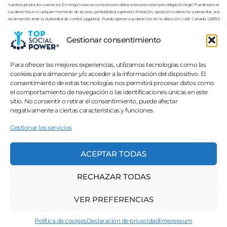
nuestros productos o servicios. En ningún caso se comunicaran datos a terceros salvo por obligación legal. Puede ejercer
sus derechos en cualquier momento de acceso, portabilidad, supresión, limitación, oposición o derecho a presentar una
reclamación ante la Autoridad de control (agpd.es). Puede ejercer sus derechos en la dirección: calle Cañada 1,28150
Valdetorres del Jarama (Madrid). Email: ebarroso@avertica.com Más información en nuestra política de privacidad.
Gestionar consentimiento
Para ofrecer las mejores experiencias, utilizamos tecnologías como las
cookies para almacenar y/o acceder a la información del dispositivo. El
consentimiento de estas tecnologías nos permitirá procesar datos como
el comportamiento de navegación o las identificaciones únicas en este
¿A qué esperas? ¡Supérate YA!
sitio. No consentir o retirar el consentimiento, puede afectar
negativamente a ciertas características y funciones.
DESCUBRE EL PODER DEL LIDER QUE LLEVAS
Gestionar los servicios
DENTRO
ACEPTAR TODAS
MASTERCLASS GRATUITA : "LA
PERSUASIÓN"
RECHAZAR TODAS
VER PREFERENCIAS
Top Social Power © 2022-2026 | Edgar Barroso
Política de cookies
Declaración de privacidad
Impressum
Contacto
|
Aviso Legal
|
Privacidad
|
Cookies
|
Condiciones