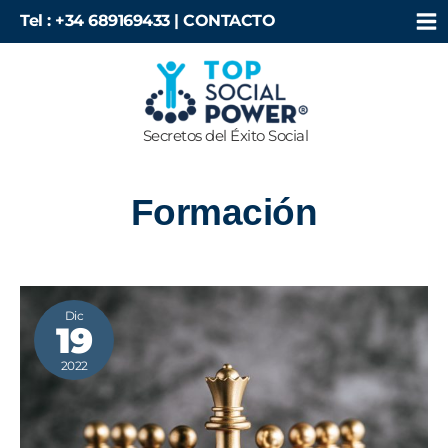
Ir
Tel : +34 689169433 |
CONTACTO
al
contenido
Secretos del Éxito Social
Formación
EL
MITO
Dic
19
DEL
EMPLEO
–
2022
¡HAZTE
VALER!