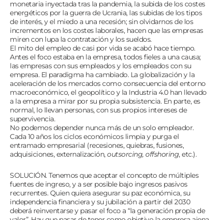
monetaria inyectada tras la pandemia, la subida de los costes
energéticos por la guerra de Ucrania, las subidas de los tipos
de interés, y el miedo a una recesión; sin olvidarnos de los
incrementos en los costes laborales, hacen que las empresas
miren con lupa la contratación y los sueldos.
El mito del empleo de casi por vida se acabó hace tiempo.
Antes el foco estaba en la empresa, todos fieles a una causa;
las empresas con sus empleados y los empleados con su
empresa. El paradigma ha cambiado. La globalización y la
aceleración de los mercados como consecuencia del entorno
macroeconómico, el geopolítico y la Industria 4.0 han llevado
a la empresa a mirar por su propia subsistencia. En parte, es
normal, lo llevan personas, con sus propios intereses de
supervivencia.
No podemos depender nunca más de un solo empleador.
Cada 10 años los ciclos económicos limpia y purga el
entramado empresarial (recesiones, quiebras, fusiones,
adquisiciones, externalización,
outsorcing, offshoring
, etc.).
SOLUCIÓN. Tenemos que aceptar el concepto de múltiples
fuentes de ingreso, y a ser posible bajo ingresos pasivos
recurrentes. Quien quiera asegurar su paz económica, su
independencia financiera y su jubilación a partir del 2030
deberá reinventarse y pasar el foco a “la generación propia de
valor”. Hay que pasar de tener como objetivo la empresa ajena,