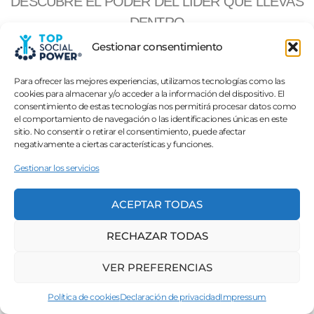
DESCUBRE EL PODER DEL LIDER QUE LLEVAS
DENTRO
Gestionar consentimiento
MASTERCLASS GRATUITA : "LA
PERSUASIÓN"
Para ofrecer las mejores experiencias, utilizamos tecnologías como las
cookies para almacenar y/o acceder a la información del dispositivo. El
consentimiento de estas tecnologías nos permitirá procesar datos como
el comportamiento de navegación o las identificaciones únicas en este
Top Social Power © 2022-2026 | Edgar Barroso
sitio. No consentir o retirar el consentimiento, puede afectar
negativamente a ciertas características y funciones.
Contacto
|
Aviso Legal
|
Privacidad
|
Cookies
|
Condiciones
Gestionar los servicios
ACEPTAR TODAS
RECHAZAR TODAS
VER PREFERENCIAS
Política de cookies
Declaración de privacidad
Impressum