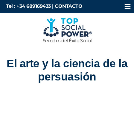
Ir
Tel : +34 689169433 |
CONTACTO
al
contenido
Secretos del Éxito Social
El arte y la ciencia de la
persuasión
El
arte
y
la
ciencia