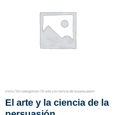
de
la
persuasión
cantidad
Inicio
/
Sin categorizar
/ El arte y la ciencia de la persuasión
El arte y la ciencia de la
persuasión