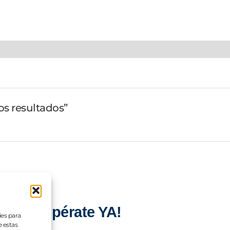
os resultados”
as? ¡Supérate YA!
ies para
e estas